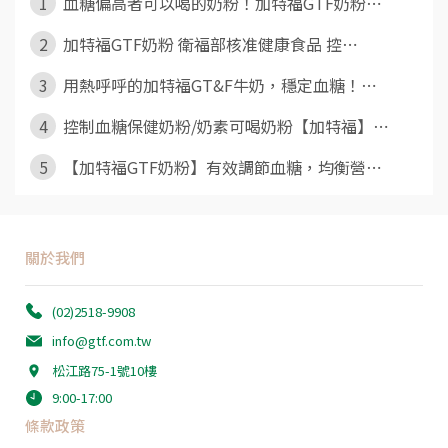
1
血糖偏高者可以喝的奶粉！加特福GTF奶粉⋯
2
加特福GTF奶粉 衛福部核准健康食品 控⋯
3
用熱呼呼的加特福GT&F牛奶，穩定血糖！⋯
4
控制血糖保健奶粉/奶素可喝奶粉【加特福】⋯
5
【加特福GTF奶粉】有效調節血糖，均衡營⋯
關於我們
(02)2518-9908
info@gtf.com.tw
松江路75-1號10樓
9:00-17:00
條款政策