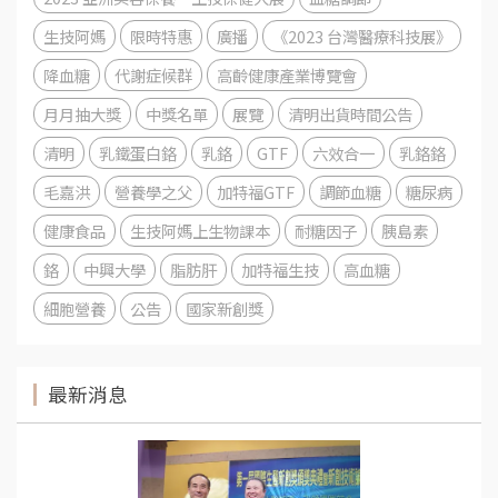
生技阿媽
限時特惠
廣播
《2023 台灣醫療科技展》
降血糖
代謝症候群
高齡健康產業博覽會
月月抽大獎
中獎名單
展覽
清明出貨時間公告
清明
乳鐵蛋白鉻
乳鉻
GTF
六效合一
乳鉻鉻
毛嘉洪
營養學之父
加特福GTF
調節血糖
糖尿病
健康食品
生技阿媽上生物課本
耐糖因子
胰島素
鉻
中興大學
脂肪肝
加特福生技
高血糖
細胞營養
公告
國家新創獎
最新消息