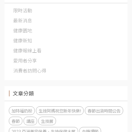
限時活動
最新消息
健康園地
健康新知
健康報線上看
愛用者分享
消費者訪問心得
文章分類
加特福奶粉
生技阿媽祝您新年快樂!
春節出貨時間公告
春節
講座
生技展
2023 亞洲美容保養．生技保健大展
血糖調節