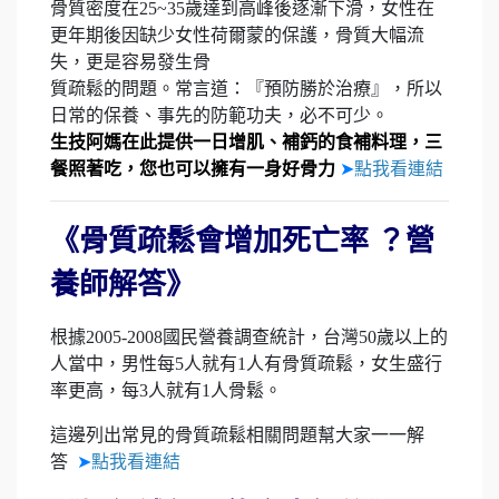
骨質密度在25~35歲達到高峰後逐漸下滑，女性在
更年期後因缺少女性荷爾蒙的保護，骨質大幅流
失，更是容易發生骨
質疏鬆的問題。常言道：『預防勝於治療』，所以
日常的保養、事先的防範功夫，必不可少。
生技阿媽在此提供一日增肌、補鈣的食補料理，三
餐照著吃，您也可以擁有一身好骨力
➤
點我看連結
《骨質疏鬆會增加死亡率 ？營
養師解答》
根據2005-2008國民營養調查統計，台灣50歲以上的
人當中，男性每5人就有1人有骨質疏鬆，女生盛行
率更高，每3人就有1人骨鬆。
這邊列出常見的骨質疏鬆相關問題幫大家一一解
答
➤
點我看連結